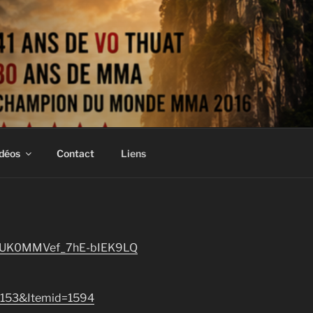
déos
Contact
Liens
CIkUK0MMVef_7hE-bIEK9LQ
=153&Itemid=1594