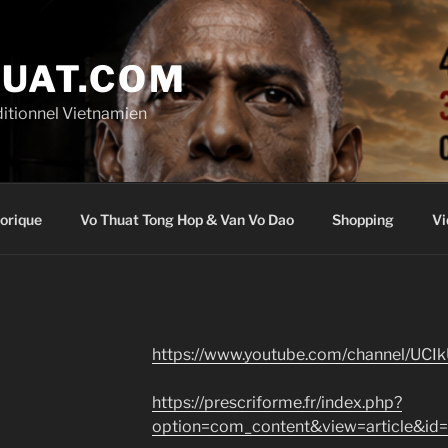
UAT.COM
ditionnel Vietnamien
torique
Vo Thuat Tong Hop & Van Vo Dao
Shopping
Vi
https://www.youtube.com/channel/U
https://prescriforme.fr/index.php?
option=com_content&view=article&id